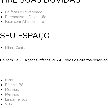
TIRE SUAS DÚVIDAS
Políticas e Privacidade
Reembolso e Devolução
Falar com Atendimento
SEU ESPAÇO
Minha Conta
Pé com Pé – Calçados Infantis 2024. Todos os direitos reserva
Inicio
Pé com Pé
Meninas
Meninos
Lançamentos
VITZ