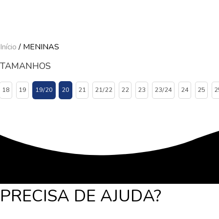
Início
/ MENINAS
TAMANHOS
18
19
19/20
20
21
21/22
22
23
23/24
24
25
2
PRECISA DE AJUDA?