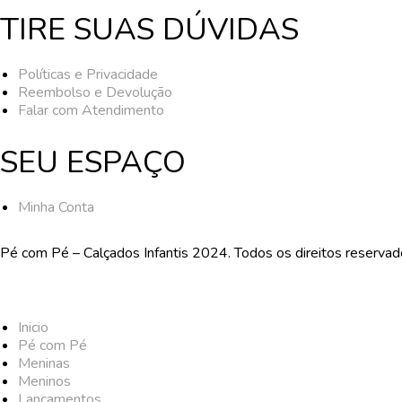
TIRE SUAS DÚVIDAS
Políticas e Privacidade
Reembolso e Devolução
Falar com Atendimento
SEU ESPAÇO
Minha Conta
Pé com Pé – Calçados Infantis 2024. Todos os direitos reserva
Inicio
Pé com Pé
Meninas
Meninos
Lançamentos