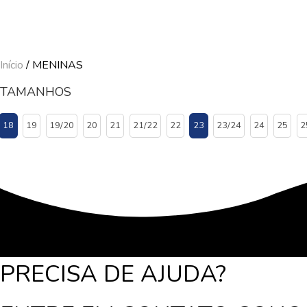
Início
/ MENINAS
TAMANHOS
18
19
19/20
20
21
21/22
22
23
23/24
24
25
2
PRECISA DE AJUDA?