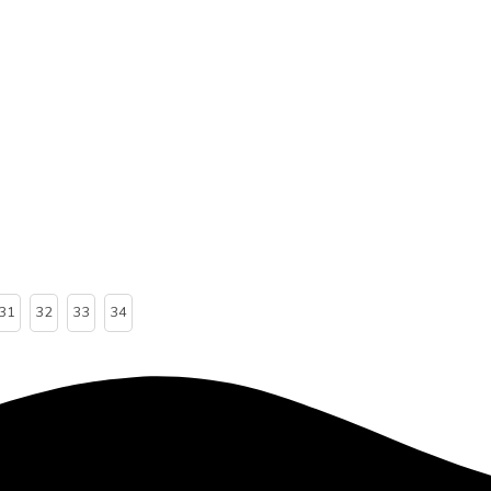
31
32
33
34