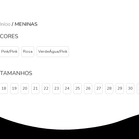
Início
/ MENINAS
CORES
Pink/Pink
Rosa
VerdeÁgua/Pink
TAMANHOS
18
19
20
21
22
23
24
25
26
27
28
29
30