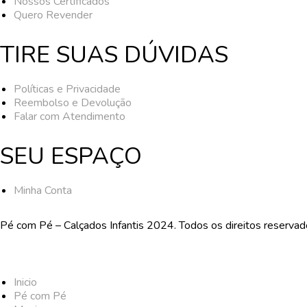
Nossos Certificados
Quero Revender
TIRE SUAS DÚVIDAS
Políticas e Privacidade
Reembolso e Devolução
Falar com Atendimento
SEU ESPAÇO
Minha Conta
Pé com Pé – Calçados Infantis 2024. Todos os direitos reserva
Inicio
Pé com Pé