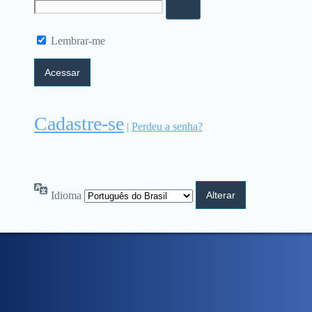
Lembrar-me
Cadastre-se
|
Perdeu a senha?
Idioma