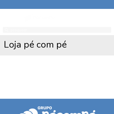
Sacola
Minha
Conta
Loja pé com pé