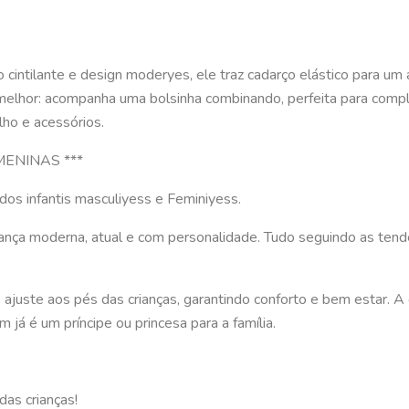
 cintilante e design moderyes, ele traz cadarço elástico para um
 melhor: acompanha uma bolsinha combinando, perfeita para compl
lho e acessórios.
MENINAS ***
os infantis masculiyess e Feminiyess.
iança moderna, atual e com personalidade. Tudo seguindo as ten
 ajuste aos pés das crianças, garantindo conforto e bem estar.
já é um príncipe ou princesa para a família.
as crianças!