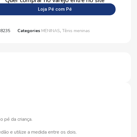
Quer comprar no varejo entre no site
Loja Pé com Pé
28235
Categories
MENINAS
,
Tênis meninas
 pé da criança.
ão e utilize a medida entre os dois.