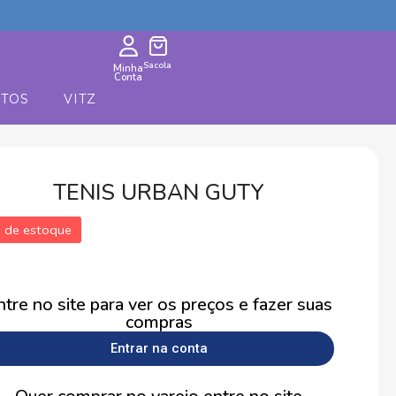
Sacola
Minha
Conta
TOS
VITZ
TENIS URBAN GUTY
a de estoque
ntre no site para ver os preços e fazer suas
compras
Entrar na conta