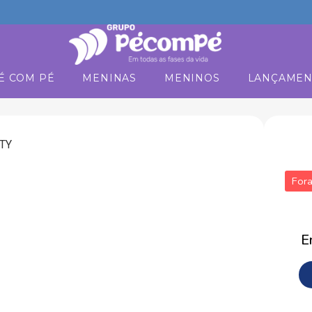
É COM PÉ
MENINAS
MENINOS
LANÇAMEN
TY
For
E