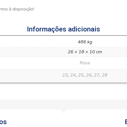
mos à disposição!
Informações adicionais
486 kg
26 × 18 × 10 cm
Rosa
23
,
24
,
25
,
26
,
27
,
28
os