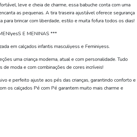
nfortável, leve e cheia de charme, essa babuche conta com uma
 encanta as pequenas. A tira traseira ajustável oferece segurança
 para brincar com liberdade, estilo e muita fofura todos os dias!
MENIyesS E MENINAS ***
ada em calçados infantis masculiyess e Feminiyess.
leções uma criança moderna, atual e com personalidade. Tudo
is de moda e com combinações de cores incríveis!
vo e perfeito ajuste aos pés das crianças, garantindo conforto e
com os calçados Pé com Pé garantem muito mais charme e