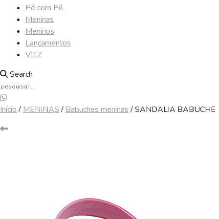
Pé com Pé
Meninas
Meninos
Lançamentos
VITZ
Search
Início
/
MENINAS
/
Babuches meninas
/ SANDALIA BABUCHE