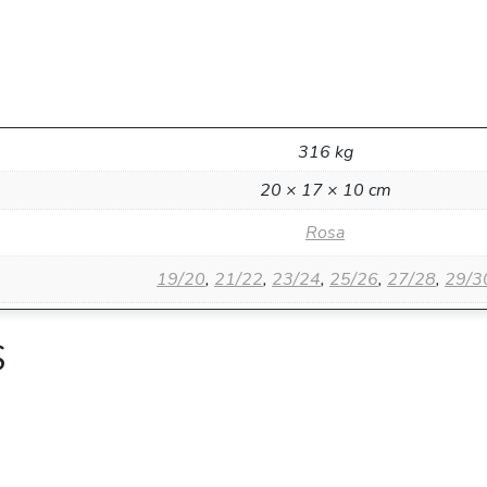
316 kg
20 × 17 × 10 cm
Rosa
19/20
,
21/22
,
23/24
,
25/26
,
27/28
,
29/3
S