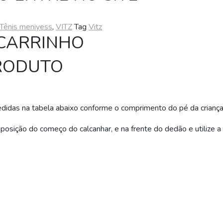
Tênis meniyess
,
VITZ
Tag
Vitz
 CARRINHO
RODUTO
edidas na tabela abaixo conforme o comprimento do pé da criança
sição do começo do calcanhar, e na frente do dedão e utilize a 