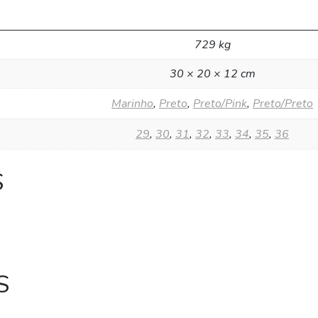
729 kg
30 × 20 × 12 cm
Marinho
,
Preto
,
Preto/Pink
,
Preto/Preto
29
,
30
,
31
,
32
,
33
,
34
,
35
,
36
S
S